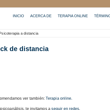
INICIO
ACERCA DE
TERAPIA ONLINE
TÉRMIN
ick de distancia
recomendamos ver también:
Terapia online.
psicoanálisis, te invitamos a
seguir en redes
.